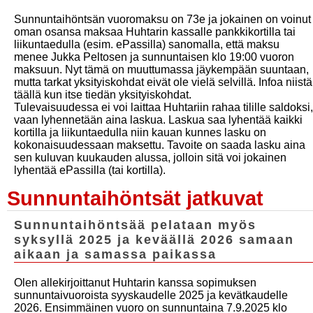
Sunnuntaihöntsän vuoromaksu on 73e ja jokainen on voinut
oman osansa maksaa Huhtarin kassalle pankkikortilla tai
liikuntaedulla (esim. ePassilla) sanomalla, että maksu
menee Jukka Peltosen ja sunnuntaisen klo 19:00 vuoron
maksuun. Nyt tämä on muuttumassa jäykempään suuntaan,
mutta tarkat yksityiskohdat eivät ole vielä selvillä. Infoa niistä
täällä kun itse tiedän yksityiskohdat.
Tulevaisuudessa ei voi laittaa Huhtariin rahaa tilille saldoksi,
vaan lyhennetään aina laskua. Laskua saa lyhentää kaikki
kortilla ja liikuntaedulla niin kauan kunnes lasku on
kokonaisuudessaan maksettu. Tavoite on saada lasku aina
sen kuluvan kuukauden alussa, jolloin sitä voi jokainen
lyhentää ePassilla (tai kortilla).
Sunnuntaihöntsät jatkuvat
Sunnuntaihöntsää pelataan myös
syksyllä 2025 ja keväällä 2026 samaan
aikaan ja samassa paikassa
Olen allekirjoittanut Huhtarin kanssa sopimuksen
sunnuntaivuoroista syyskaudelle 2025 ja kevätkaudelle
2026. Ensimmäinen vuoro on sunnuntaina 7.9.2025 klo